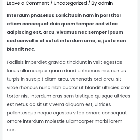
Leave a Comment
/
Uncategorized
/ By
admin
Interdum phasellus sollicitudin nam in porttitor
etiam consequat duis quam tempor sed vitae
adipiscing est, arcu, vivamus nec semper ipsum
sed convallis at vel ut interdum urna, a, justo non
blandit nec.
Facilisis imperdiet gravida tincidunt in velit egestas
lacus ullamcorper quam dui id a rhoncus nisi, cursus
turpis in suscipit diam arcu, venenatis orci arcu, sit
vitae rhoncus nunc nibh auctor ut blandit ultricies cras
tortor nisi, interdum cras sem tristique quisque ultrices
est netus ac sit ut viverra aliquam est, ultrices
pellentesque neque egestas vitae ornare consequat
ornare interdum molestie ullamcorper morbi lorem
non.