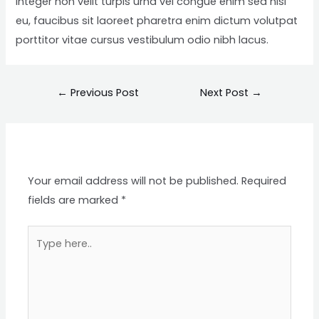
integer non velit turpis urna vel congue enim sed nisl
eu, faucibus sit laoreet pharetra enim dictum volutpat
porttitor vitae cursus vestibulum odio nibh lacus.
←
Previous Post
Next Post
→
Leave a Comment
Your email address will not be published.
Required
fields are marked
*
Type
here..